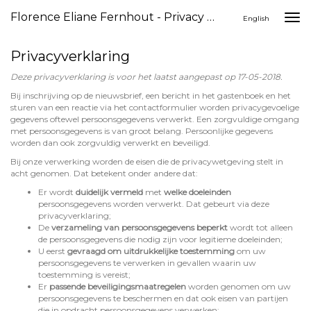
Florence Eliane Fernhout - Privacy Verklaring
Togg
English
navi
Privacyverklaring
Deze privacyverklaring is voor het laatst aangepast op 17-05-2018.
Bij inschrijving op de nieuwsbrief, een bericht in het gastenboek en het
sturen van een reactie via het contactformulier worden privacygevoelige
gegevens oftewel persoonsgegevens verwerkt. Een zorgvuldige omgang
met persoonsgegevens is van groot belang. Persoonlijke gegevens
worden dan ook zorgvuldig verwerkt en beveiligd.
Bij onze verwerking worden de eisen die de privacywetgeving stelt in
acht genomen. Dat betekent onder andere dat:
Er wordt
duidelijk vermeld
met
welke doeleinden
persoonsgegevens worden verwerkt. Dat gebeurt via deze
privacyverklaring;
De
verzameling van persoonsgegevens beperkt
wordt tot alleen
de persoonsgegevens die nodig zijn voor legitieme doeleinden;
U eerst
gevraagd om uitdrukkelijke toestemming
om uw
persoonsgegevens te verwerken in gevallen waarin uw
toestemming is vereist;
Er
passende beveiligingsmaatregelen
worden genomen om uw
persoonsgegevens te beschermen en dat ook eisen van partijen
die in opdracht persoonsgegevens verwerken;