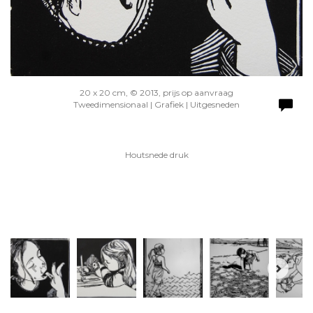
20 x 20 cm, © 2013, prijs op aanvraag
Tweedimensionaal | Grafiek | Uitgesneden
Houtsnede druk